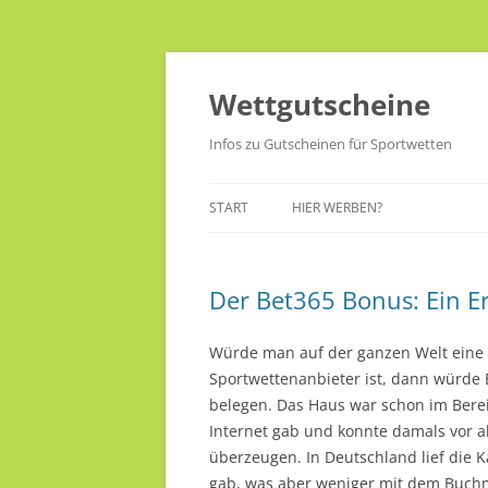
Zum
Inhalt
springen
Wettgutscheine
Infos zu Gutscheinen für Sportwetten
START
HIER WERBEN?
Der Bet365 Bonus: Ein Er
Würde man auf der ganzen Welt eine
Sportwettenanbieter ist, dann würde 
belegen. Das Haus war schon im Berei
Internet gab und konnte damals vor a
überzeugen. In Deutschland lief die 
gab, was aber weniger mit dem Buchm