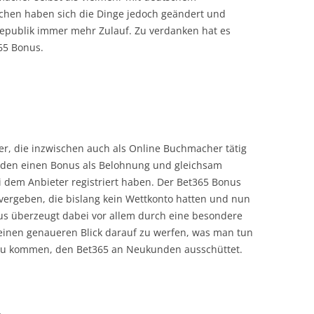
schen haben sich die Dinge jedoch geändert und
publik immer mehr Zulauf. Zu verdanken hat es
65 Bonus.
er, die inzwischen auch als Online Buchmacher tätig
unden einen Bonus als Belohnung und gleichsam
i dem Anbieter registriert haben. Der Bet365 Bonus
vergeben, die bislang kein Wettkonto hatten und nun
us überzeugt dabei vor allem durch eine besondere
, einen genaueren Blick darauf zu werfen, was man tun
u kommen, den Bet365 an Neukunden ausschüttet.