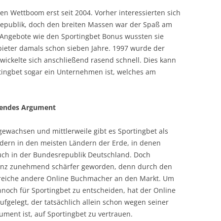
n Wettboom erst seit 2004. Vorher interessierten sich
epublik, doch den breiten Massen war der Spaß am
 Angebote wie den Sportingbet Bonus wussten sie
ieter damals schon sieben Jahre. 1997 wurde der
ickelte sich anschließend rasend schnell. Dies kann
ingbet sogar ein Unternehmen ist, welches am
ugendes Argument
gewachsen und mittlerweile gibt es Sportingbet als
ndern in den meisten Ländern der Erde, in denen
 auch in der Bundesrepublik Deutschland. Doch
rrenz zunehmend schärfer geworden, denn durch den
reiche andere Online Buchmacher an den Markt. Um
nnoch für Sportingbet zu entscheiden, hat der Online
gelegt, der tatsächlich allein schon wegen seiner
ent ist, auf Sportingbet zu vertrauen.