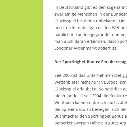
In Deutschland gibt es den sogenannte
zwar einige Menschen in der Bundesr
Glücksspiel bis dahin unbekannt. Um
noch nicht, dabei gab es den Wettanb
nämlich in London gegründet und entw
man auch daran erkennen, dass Sport
Londoner Aktienmarkt notiert ist.
Der Sportingbet Bonus: Ein überze
Seit 2000 ist das Unternehmen stetig 
Wettanbieter nicht nur in Europa, so
Glücksspiel erlaubt ist. So natürlich
hierzulande ist seit 2004 die Konku
Wettboom kamen natürlich auch zahl
die Spieler dazu zu bewegen, sich de
Buchmacher den Sportingbet Bonus auf
bemerkenswerten Höhe ein gutes Argum