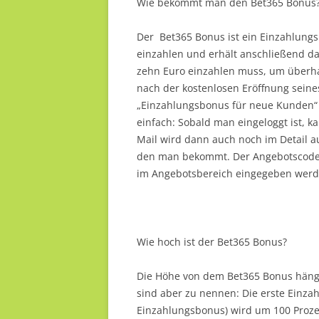
Wie bekommt man den Bet365 Bonus
Der Bet365 Bonus ist ein Einzahlun
einzahlen und erhält anschließend d
zehn Euro einzahlen muss, um über
nach der kostenlosen Eröffnung seine
„Einzahlungsbonus für neue Kunden“ 
einfach: Sobald man eingeloggt ist, k
Mail wird dann auch noch im Detail a
den man bekommt. Der Angebotscode h
im Angebotsbereich eingegeben wer
Wie hoch ist der Bet365 Bonus?
Die Höhe von dem Bet365 Bonus hängt
sind aber zu nennen: Die erste Einza
Einzahlungsbonus) wird um 100 Prozen