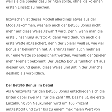
weil sie die Spieler dazu bringen sollte, ohne Risiko einen
ersten Einsatz zu machen.
Inzwischen ist dieses Modell allerdings etwas aus der
Mode gekommen, weshalb auch der Bet365 Bonus nicht
mehr auf diese Weise gewährt wird. Denn, wenn man die
erste Einzahlung aufstockt, dann wird dadurch auch die
erste Wette abgesichert, denn der Spieler weiß ja, wie viel
Bonus er bekommen hat. Allerdings kann auch mehr als
nur eine Wette so abgesichert werden, weshalb der Spieler
mehr Freiheit bekommt. Der Bet365 Bonus funktioniert aus
diesem Grund genau diese Weise und gilt in der Branche
deshalb als vorbildlich.
Der Bet365 Bonus im Detail
Als Grenzwerte für den Bet365 Bonus entschieden sich die
Briten dabei zwei Mal für die Zahl 100. Das heißt, die erste
Einzahlung von Neukunden wird um 100 Prozent
aufgestockt und zwar bis zu einem maximalen Wert von